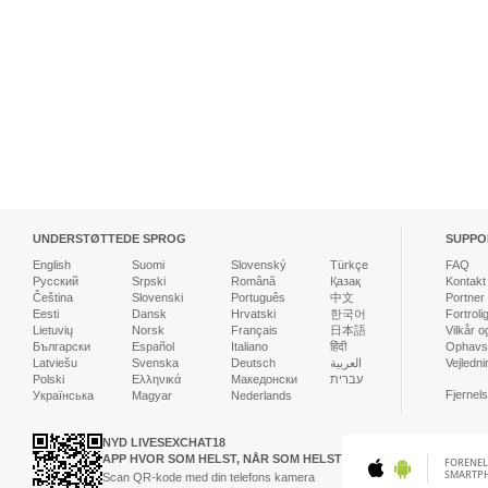
UNDERSTØTTEDE SPROG
SUPPO
English
Suomi
Slovenský
Türkçe
FAQ
Русский
Srpski
Română
Қазақ
Kontakt
Čeština
Slovenski
Português
中文
Portner
Eesti
Dansk
Hrvatski
한국어
Fortroli
Lietuvių
Norsk
Français
日本語
Vilkår o
Български
Español
Italiano
हिंदी
Ophavsr
Latviešu
Svenska
Deutsch
العربية
Vejledni
Polski
Ελληνικά
Македонски
עברית
Fjernels
Українська
Magyar
Nederlands
NYD LIVESEXCHAT18
APP HVOR SOM HELST, NÅR SOM HELST
FORENEL
SMARTP
Scan QR-kode med din telefons kamera