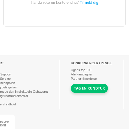
Tilmeld dig
Har du ikke en konto endnu?
RT
KONKURRENCER / PENGE
Ugens top
100
 Support
Alle kampagner
 Service
Partner-tilmeldelse
ghedspolitik
g betingelser
TAG EN RUNDTUR
et og den Intellektuelle Ophavsret
ng til forældrekontrol
e af indhold
IG MED
HONE