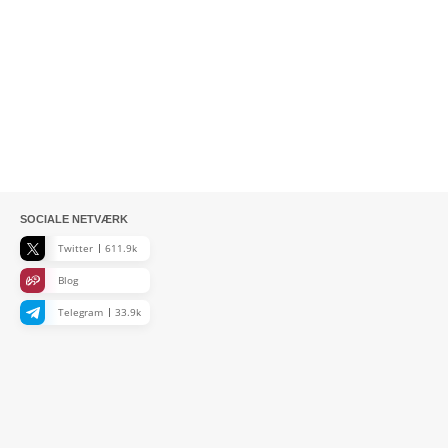
SOCIALE NETVÆRK
Twitter
611.9k
Blog
Telegram
33.9k