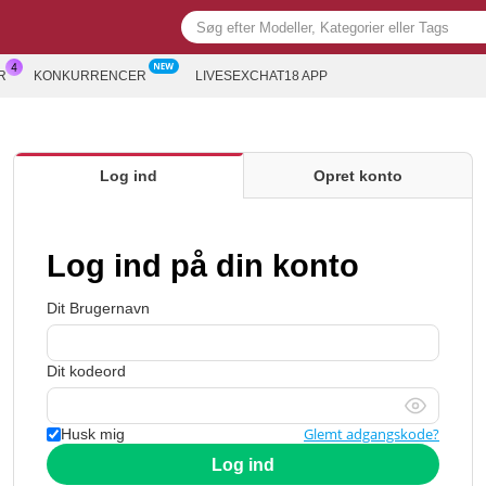
R
KONKURRENCER
LIVESEXCHAT18 APP
Log ind
Opret konto
Log ind på din konto
Dit Brugernavn
Dit kodeord
Glemt adgangskode?
Husk mig
Log ind